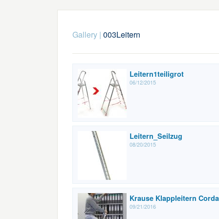
Gallery
|
003Leitern
Leitern1teiligrot
06/12/2015
Leitern_Seilzug
08/20/2015
Krause Klappleitern Corda
09/21/2016