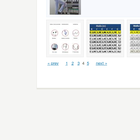
« prev
1
2
3
4
5
next »